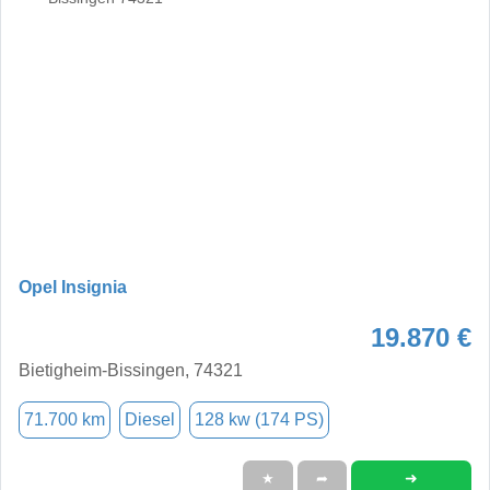
Opel Insignia
19.870 €
Bietigheim-Bissingen, 74321
71.700 km
Diesel
128 kw (174 PS)
➜
★
➦