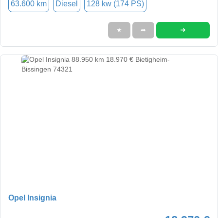
63.600 km
Diesel
128 kw (174 PS)
➜
★
➦
Opel Insignia