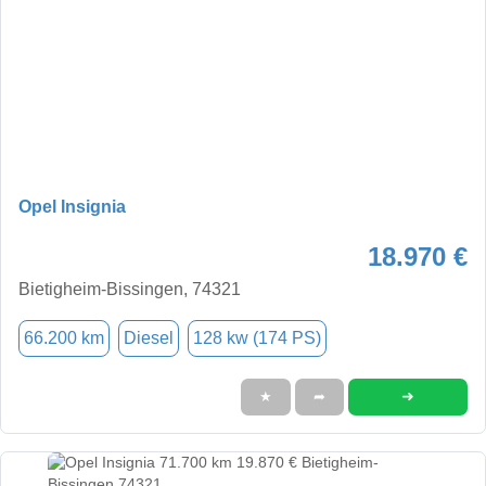
Opel Insignia
18.970 €
Bietigheim-Bissingen, 74321
66.200 km
Diesel
128 kw (174 PS)
➜
★
➦