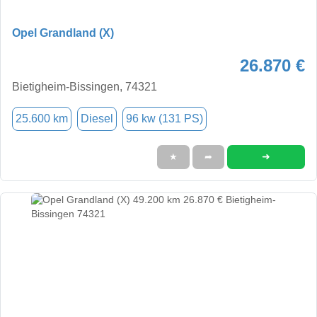
Opel Grandland (X)
26.870 €
Bietigheim-Bissingen, 74321
25.600 km
Diesel
96 kw (131 PS)
➜
★
➦