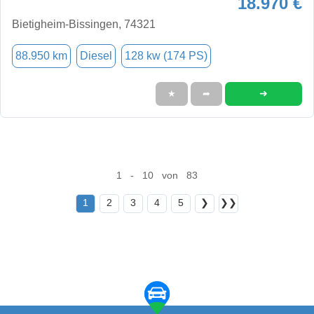
18.970 €
Bietigheim-Bissingen, 74321
88.950 km
Diesel
128 kw (174 PS)
➜
★
➦
1 - 10 von 83
1
2
3
4
5
❯
❯❯