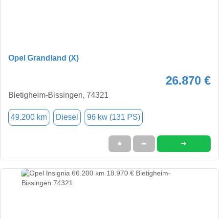
Opel Grandland (X)
26.870 €
Bietigheim-Bissingen, 74321
49.200 km
Diesel
96 kw (131 PS)
➜
★
➦