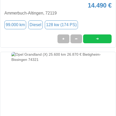
14.490 €
Ammerbuch-Altingen, 72119
99.000 km
Diesel
128 kw (174 PS)
➜
★
➦