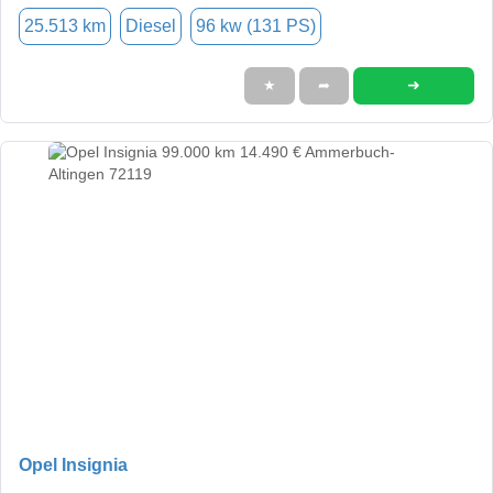
25.513 km
Diesel
96 kw (131 PS)
➜
★
➦
Opel Insignia