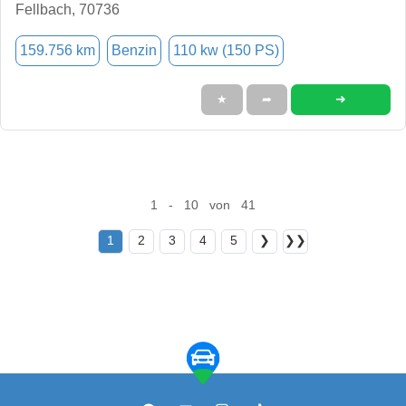
Fellbach, 70736
159.756 km
Benzin
110 kw (150 PS)
➜
★
➦
1 - 10 von 41
1
2
3
4
5
❯
❯❯