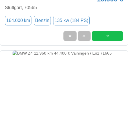
Stuttgart, 70565
164.000 km
Benzin
135 kw (184 PS)
➜
★
➦