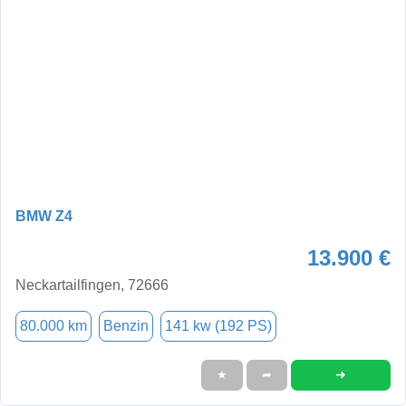
BMW Z4
13.900 €
Neckartailfingen, 72666
80.000 km
Benzin
141 kw (192 PS)
➜
★
➦