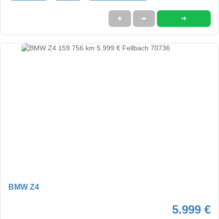
➜
★
➦
BMW Z4
5.999 €