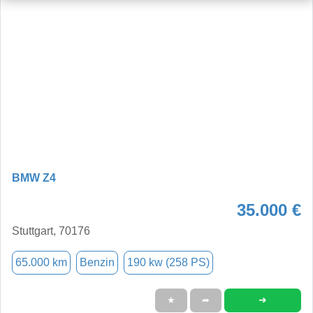
BMW Z4
35.000 €
Stuttgart, 70176
65.000 km
Benzin
190 kw (258 PS)
➜
★
➦