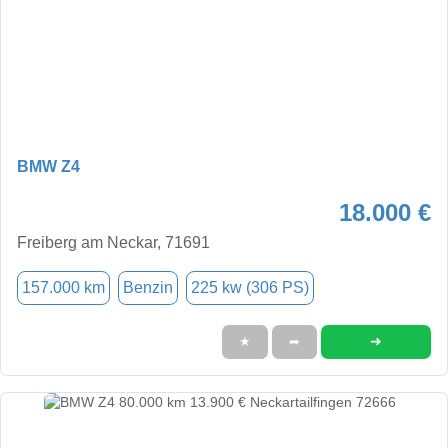
BMW Z4
18.000 €
Freiberg am Neckar, 71691
157.000 km
Benzin
225 kw (306 PS)
➜
★
➦