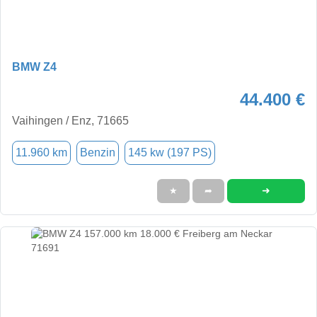
BMW Z4
44.400 €
Vaihingen / Enz, 71665
11.960 km
Benzin
145 kw (197 PS)
➜
★
➦