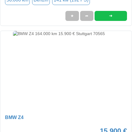
➜
★
➦
BMW Z4
15.900 €