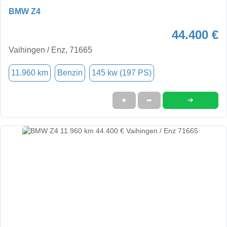
BMW Z4
44.400 €
Vaihingen / Enz, 71665
11.960 km
Benzin
145 kw (197 PS)
➜
★
➦