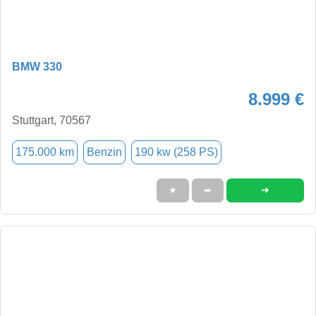
BMW 330
8.999 €
Stuttgart, 70567
175.000 km
Benzin
190 kw (258 PS)
➜
★
➦