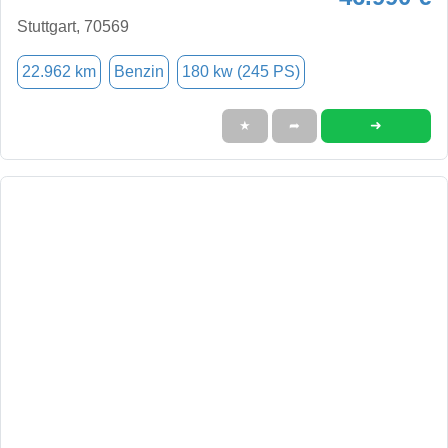
Stuttgart, 70569
22.962 km
Benzin
180 kw (245 PS)
➜
★
➦