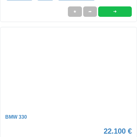
➜
★
➦
BMW 330
22.100 €