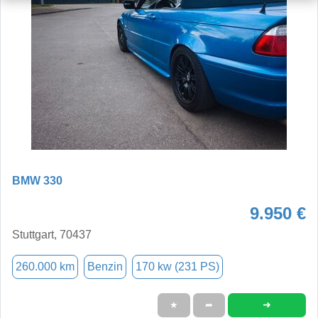
BMW 330
9.950 €
Stuttgart, 70437
260.000 km
Benzin
170 kw (231 PS)
➜
★
➦