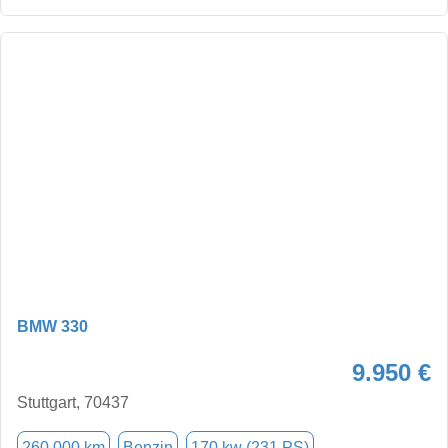
BMW 330
9.950 €
Stuttgart, 70437
260.000 km
Benzin
170 kw (231 PS)