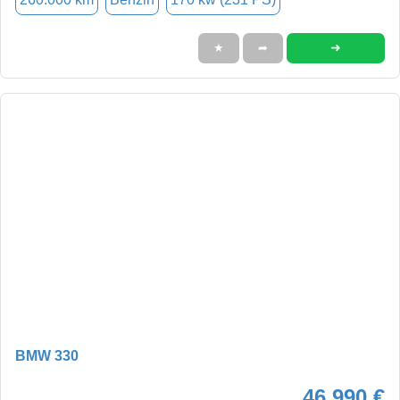
➜
★
➦
BMW 330
46.990 €