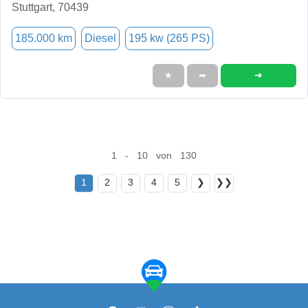
Stuttgart, 70439
185.000 km
Diesel
195 kw (265 PS)
➜
★
➦
1 - 10 von 130
1
2
3
4
5
❯
❯❯