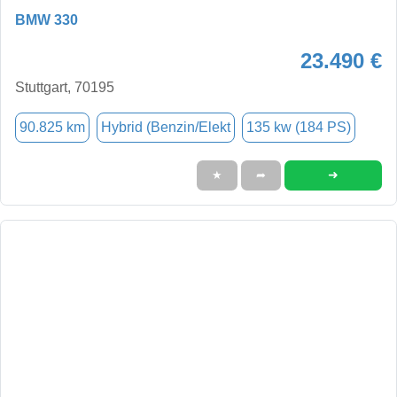
BMW 330
23.490 €
Stuttgart, 70195
90.825 km
Hybrid (Benzin/Elekt
135 kw (184 PS)
➜
★
➦