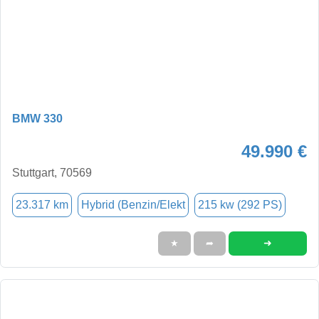
BMW 330
49.990 €
Stuttgart, 70569
23.317 km
Hybrid (Benzin/Elekt
215 kw (292 PS)
➜
★
➦