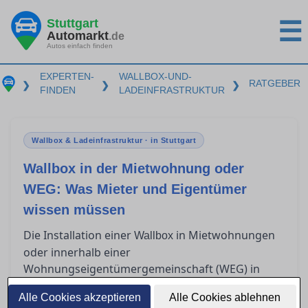
Stuttgart
☰
Automarkt
.de
Autos einfach finden
EXPERTEN-
WALLBOX-UND-
RATGEBER
❯
❯
❯
FINDEN
LADEINFRASTRUKTUR
Wallbox & Ladeinfrastruktur · in Stuttgart
Wallbox in der Mietwohnung oder
WEG: Was Mieter und Eigentümer
wissen müssen
Die Installation einer
in Mietwohnungen
Wallbox
oder innerhalb einer
Wohnungseigentümergemeinschaft (WEG) in
Stuttgart wirft viele rechtliche und technische
Alle Cookies akzeptieren
Alle Cookies ablehnen
Fragen für Mieter und Eigentümer auf. Während