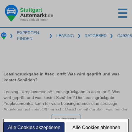
Stuttgart
☰
Automarkt
.de
Autos einfach finden
EXPERTEN-
❯
❯
LEASING
❯
RATGEBER
❯
C49206
FINDEN
Leasingrückgabe in #seo_ort#: Was wird geprüft und was
kostet Schäden?
Leasing · #replacements# Leasingrückgabe in #seo_ort#: Was
wird geprüft und was kostet Schäden? Die Leasingrückgabe
#replacements# kann für viele Leasingnehmer eine stressige
Angelegenheit sein. Oft herrscht Unsicherheit darüber, was bei der
Rückgabe genau geprüft wird und welche Kosten für mögliche
weiterlesen
Schäden entstehen können. In diesem Ratgeber erfahren Sie,
welche Unterschiede zwischen normalen Gebrauchsspuren und
Alle Cookies akzeptieren
Alle Cookies ablehnen