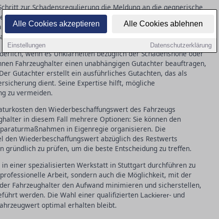
e Schritt zur Schadensregulierung die Meldung an die gegnerische
l die Kosten, wenn der Unfallgegner eindeutig verantwortlich
Alle Cookies akzeptieren
Alle Cookies ablehnen
gang und fordert häufig ein unabhängiges Gutachten an. Hierbei
hadenhöhe und Reparaturbedarf detailliert einschätzt.
Einstellungen
Datenschutzerklärung
rderlich, wenn es Unklarheiten bezüglich der Schadenshöhe oder
können Fahrzeughalter einen unabhängigen Gutachter beauftragen,
er Gutachter erstellt ein ausführliches Gutachten, das als
rsicherung dient. Seine Expertise hilft, mögliche
ng zu vermeiden.
araturkosten den Wiederbeschaffungswert des Fahrzeugs
ughalter in diesem Fall mehrere Optionen: Sie können den
eparaturmaßnahmen in Eigenregie organisieren. Die
el den Wiederbeschaffungswert abzüglich des Restwerts
en gründlich zu prüfen, um die beste Entscheidung zu treffen.
 in einer spezialisierten Werkstatt in Stuttgart durchführen zu
 professionelle Arbeit, sondern auch die Möglichkeit, mit der
 der Fahrzeughalter den Aufwand minimieren und sicherstellen,
führt werden. Die Wahl einer qualifizierten
- und
Lackierer
Fahrzeugwert optimal erhalten bleibt.