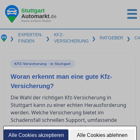
Stuttgart
☰
Automarkt
.de
Autos einfach finden
EXPERTEN-
KFZ-
RATGEBER
C4
❯
❯
❯
❯
FINDEN
VERSICHERUNG
KFZ-Versicherung · in Stuttgart
Woran erkennt man eine gute Kfz-
Versicherung?
Die Wahl der richtigen Kfz-Versicherung in
Stuttgart kann zu einer echten Herausforderung
werden. Welche Versicherung bietet im
Schadensfall schnellen Support, umfassende
Leistungen und eine unkomplizierte
Schadensregulierung? Dieser Ratgeber gibt Ihnen
Alle Cookies akzeptieren
Alle Cookies ablehnen