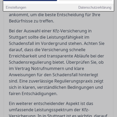
Einblicke, wie Sie die Bedingungen richtig deuten
Einstellungen
und worauf es bei Kundenbewertungen wirklich
Datenschutzerklärung
ankommt, um die beste Entscheidung für Ihre
Bedürfnisse zu treffen.
Bei der Auswahl einer Kfz-Versicherung in
Stuttgart sollte die Leistungsfähigkeit im
Schadensfall im Vordergrund stehen. Achten Sie
darauf, dass die Versicherung schnelle
Erreichbarkeit und transparente Abläufe bei der
Schadensregulierung bietet. Überprüfen Sie, ob
im Vertrag Notrufnummern und klare
Anweisungen für den Schadensfall hinterlegt
sind. Eine zuverlässige Regulierungspraxis zeigt
sich in klaren, verständlichen Bedingungen und
fairen Entschädigungen.
Ein weiterer entscheidender Aspekt ist das
umfassende Leistungsspektrum der Kfz-
Versicherung. In in Stuttgart ist es wichtig, darauf