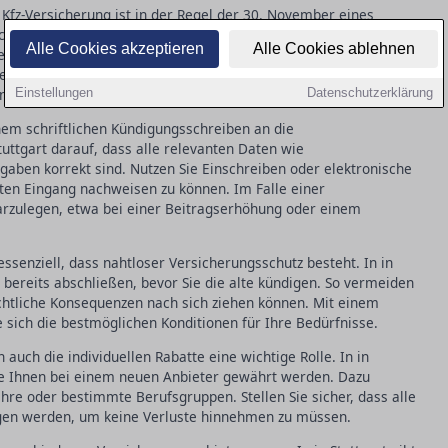
 Kfz-Versicherung ist in der Regel der 30. November eines
 achten, dass Ihre Kündigung spätestens einen Monat vor Ablauf
Alle Cookies akzeptieren
Alle Cookies ablehnen
er eingeht. Neben der ordentlichen Kündigung gibt es das
exibleren Wechsel ermöglicht. Dieses Recht greift, wenn Ihre
nach einem Schadensfall unzufrieden sind.
Einstellungen
Datenschutzerklärung
nem schriftlichen Kündigungsschreiben an die
tuttgart darauf, dass alle relevanten Daten wie
ben korrekt sind. Nutzen Sie Einschreiben oder elektronische
en Eingang nachweisen zu können. Im Falle einer
darzulegen, etwa bei einer Beitragserhöhung oder einem
ssenziell, dass nahtloser Versicherungsschutz besteht. In in
g bereits abschließen, bevor Sie die alte kündigen. So vermeiden
chtliche Konsequenzen nach sich ziehen können. Mit einem
ie sich die bestmöglichen Konditionen für Ihre Bedürfnisse.
auch die individuellen Rabatte eine wichtige Rolle. In in
tte Ihnen bei einem neuen Anbieter gewährt werden. Dazu
hre oder bestimmte Berufsgruppen. Stellen Sie sicher, dass alle
agen werden, um keine Verluste hinnehmen zu müssen.