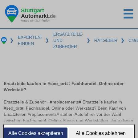
Stuttgart
☰
Automarkt
.de
Autos einfach finden
ERSATZTEILE-
EXPERTEN-
❯
❯
UND-
❯
RATGEBER
❯
C49
FINDEN
ZUBEHOER
Ersatzteile kaufen in #seo_ort#: Fachhandel, Online oder
Werkstatt?
Ersatzteile & Zubehör · #replacements# Ersatzteile kaufen in
#seo_ort#: Fachhandel, Online oder Werkstatt? Beim Kauf von
Ersatzteilen #replacements# stehen Autofahrer vor der Wahl
zwischen Fachhandel, Online-Shops und Werkstätten. Jede dieser
Bezugsquellen hat ihre Vorzüge und Herausforderungen. Worauf
weiterlesen
es beim Online-Kauf von Kfz-Teilen zu achten gilt und wann sich
Alle Cookies akzeptieren
Alle Cookies ablehnen