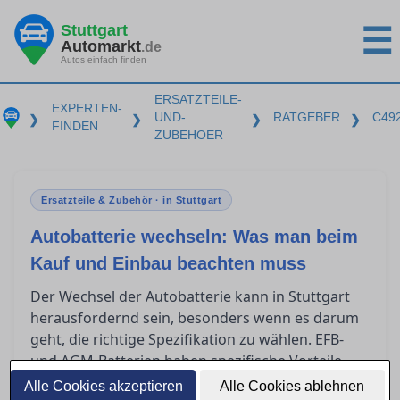
Stuttgart
☰
Automarkt
.de
Autos einfach finden
ERSATZTEILE-
EXPERTEN-
UND-
RATGEBER
C49
❯
❯
❯
❯
FINDEN
ZUBEHOER
Ersatzteile & Zubehör · in Stuttgart
Autobatterie wechseln: Was man beim
Kauf und Einbau beachten muss
Der Wechsel der Autobatterie kann in Stuttgart
herausfordernd sein, besonders wenn es darum
geht, die richtige Spezifikation zu wählen. EFB-
und AGM-Batterien haben spezifische Vorteile
und es ist entscheidend zu wissen, wann man
Alle Cookies akzeptieren
Alle Cookies ablehnen