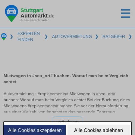
Stuttgart
☰
Automarkt
.de
Autos einfach finden
EXPERTEN-
❯
❯
AUTOVERMIETUNG
❯
RATGEBER
❯
FINDEN
Mietwagen in #seo_ort# buchen: Worauf man beim Vergleich
achtet
Autovermietung · #replacements# Mietwagen in #seo_ort#
buchen: Worauf man beim Vergleich achtet Bei der Buchung eines
Mietwagens #replacements# stehen Sie vor der Herausforderung,
aus einer Vielzahl von Angeboten das passende Fahrzeug
auszuwählen. Neben unterschiedlichen Preisen und
weiterlesen
Fahrzeugmodellen gibt es zahlreiche Aspekte wie die
Vollkaskoversicherung ohne Selbstbeteiligung und mögliche
Alle Cookies akzeptieren
Alle Cookies ablehnen