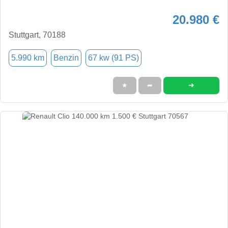
20.980 €
Stuttgart, 70188
5.990 km
Benzin
67 kw (91 PS)
➜
★
➦