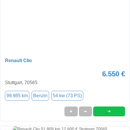
Renault Clio
6.550 €
Stuttgart, 70565
99.985 km
Benzin
54 kw (73 PS)
➜
★
➦