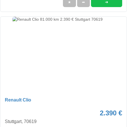
➜
★
➦
Renault Clio
2.390 €
Stuttgart, 70619