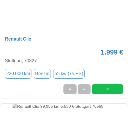
Renault Clio
1.999 €
Stuttgart, 70327
220.000 km
Benzin
55 kw (75 PS)
➜
★
➦