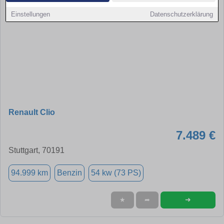
Einstellungen
Datenschutzerklärung
Renault Clio
7.489 €
Stuttgart, 70191
94.999 km
Benzin
54 kw (73 PS)
➜
★
➦