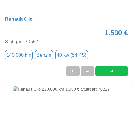
Renault Clio
1.500 €
Stuttgart, 70567
140.000 km
Benzin
40 kw (54 PS)
➜
★
➦