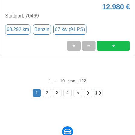
12.980 €
Stuttgart, 70469
68.292 km
Benzin
67 kw (91 PS)
➜
★
➦
1 - 10 von 122
1
2
3
4
5
❯
❯❯