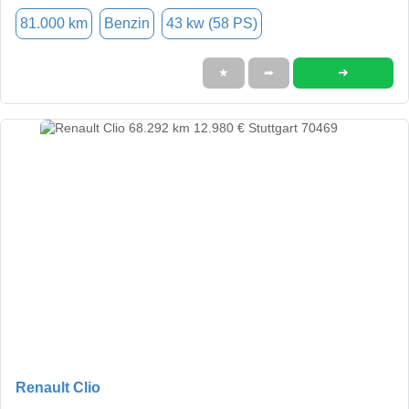
81.000 km
Benzin
43 kw (58 PS)
➜
★
➦
Renault Clio