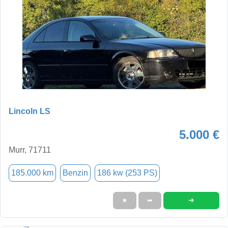
Lincoln LS
5.000 €
Murr, 71711
185.000 km
Benzin
186 kw (253 PS)
➜
★
➦