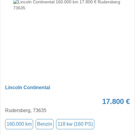
Alle Cookies akzeptieren
Alle Cookies ablehnen
Lincoln Continental
Einstellungen
Datenschutzerklärung
17.800 €
Rudersberg, 73635
160.000 km
Benzin
118 kw (160 PS)