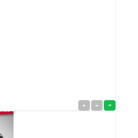
➜
★
➦