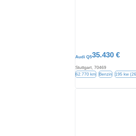
35.430 €
Audi Q5
Stuttgart, 70469
62.770 km
Benzin
195 kw (2