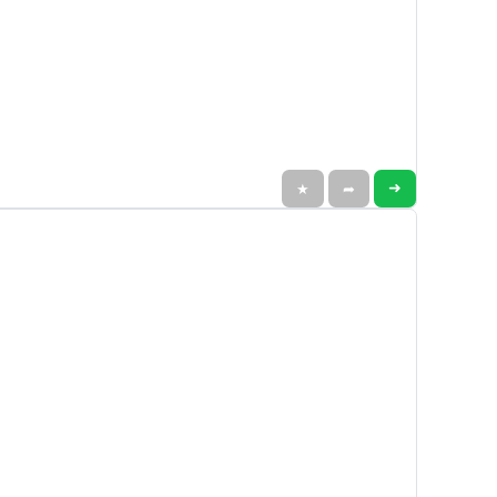
➜
★
➦