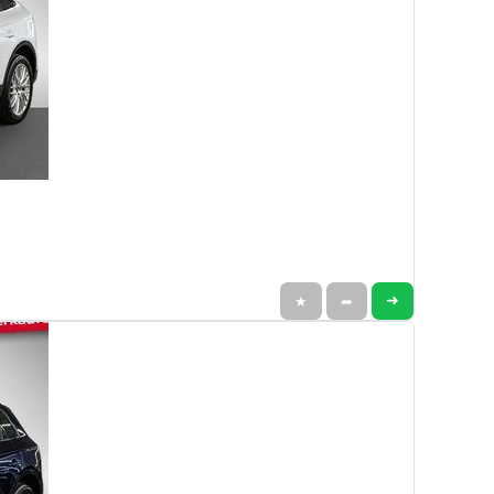
➜
★
➦