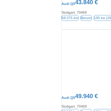
43.840 €
Audi Q5
Stuttgart, 70469
58.075 km
Benzin
195 kw (2
49.940 €
Audi Q5
Stuttgart, 70469