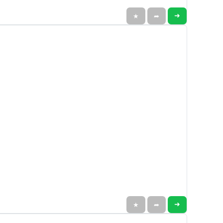
➜
★
➦
➜
★
➦