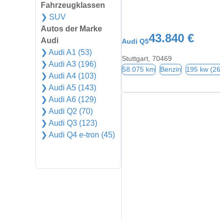
Fahrzeugklassen
❯ SUV
Autos der Marke
43.840 €
Audi
Audi Q5
❯ Audi A1 (53)
Stuttgart, 70469
❯ Audi A3 (196)
58.075 km
Benzin
195 kw (2
❯ Audi A4 (103)
❯ Audi A5 (143)
❯ Audi A6 (129)
❯ Audi Q2 (70)
❯ Audi Q3 (123)
❯ Audi Q4 e-tron (45)