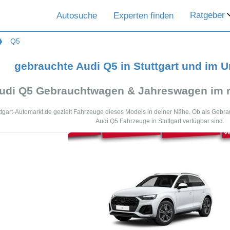
Ratgeber
Autosuche
Experten finden
❯
Q5
gebrauchte Audi Q5 in Stuttgart und im 
udi Q5 Gebrauchtwagen & Jahreswagen im r
Stuttgart-Automarkt.de gezielt Fahrzeuge dieses Models in deiner Nähe. Ob als Gebr
Audi Q5 Fahrzeuge in Stuttgart verfügbar sind.