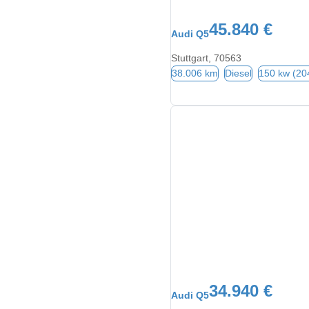
45.840 €
Audi Q5
Stuttgart, 70563
38.006 km
Diesel
150 kw (20
34.940 €
Audi Q5