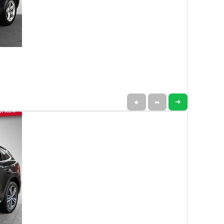
➜
★
➦