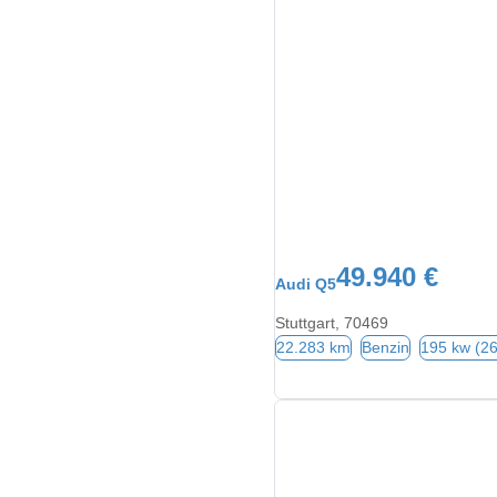
49.940 €
Audi Q5
Stuttgart, 70469
22.283 km
Benzin
195 kw (2