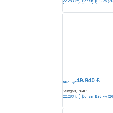
22.283 km
Benzin
195 kw (2
49.940 €
Audi Q5
Stuttgart, 70469
22.283 km
Benzin
195 kw (2