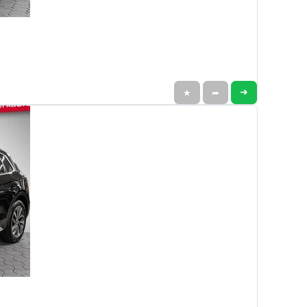
➜
★
➦