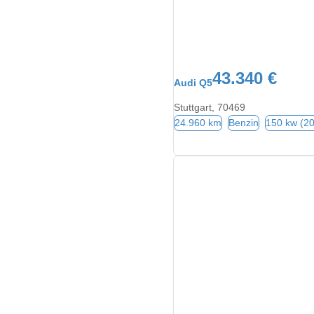
43.340 €
Audi Q5
Stuttgart, 70469
24.960 km
Benzin
150 kw (2