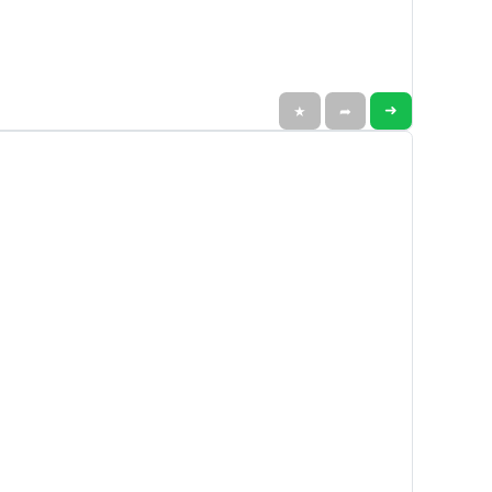
➜
★
➦