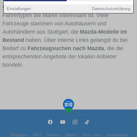
Umlandverkehr zu sehen sind und für welche
Einstellungen
Datenschutzerklärung
Fahrertypen die Marke interessant ist. Viele
Fahrzeuge stammen von Autohäusern und
Autohändlern aus Stuttgart, die
Mazda-Modelle im
Bestand
haben. Über interne Links gelangst du bei
Bedarf zu
Fahrzeugsuchen nach Mazda
, die die
entsprechenden Angebote der lokalen Anbieter
bündeln.
Ratgeber
FAQ
Presse
Städte
Über Uns
Impressum