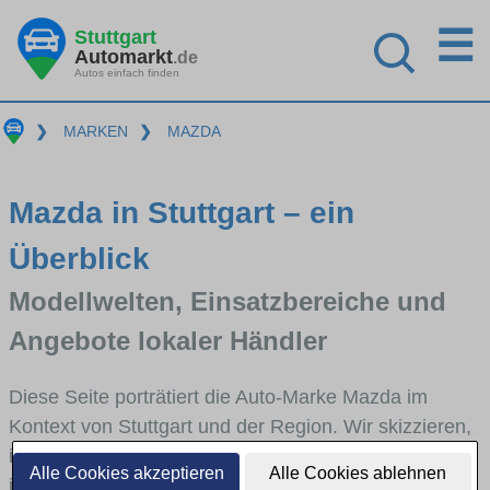
☰
Stuttgart
Automarkt
.de
Autos einfach finden
❯
MARKEN
❯
MAZDA
Mazda in Stuttgart – ein
Überblick
Modellwelten, Einsatzbereiche und
Angebote lokaler Händler
Diese Seite porträtiert die Auto-Marke Mazda im
Kontext von Stuttgart und der Region. Wir skizzieren,
in welchen Fahrzeugklassen Mazda stark vertreten
Alle Cookies akzeptieren
Alle Cookies ablehnen
ist, welche Modellreihen häufig im Stadt- und