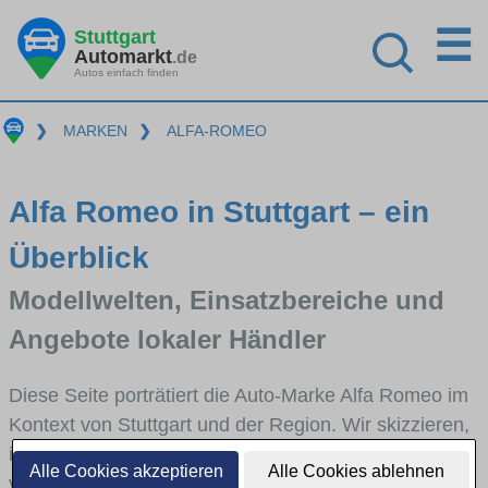
☰
Stuttgart
Automarkt
.de
Autos einfach finden
❯
MARKEN
❯
ALFA-ROMEO
Alfa Romeo in Stuttgart – ein
Überblick
Modellwelten, Einsatzbereiche und
Angebote lokaler Händler
Diese Seite porträtiert die Auto-Marke Alfa Romeo im
Kontext von Stuttgart und der Region. Wir skizzieren,
in welchen Fahrzeugklassen Alfa Romeo stark
Alle Cookies akzeptieren
Alle Cookies ablehnen
vertreten ist, welche Modellreihen häufig im Stadt-