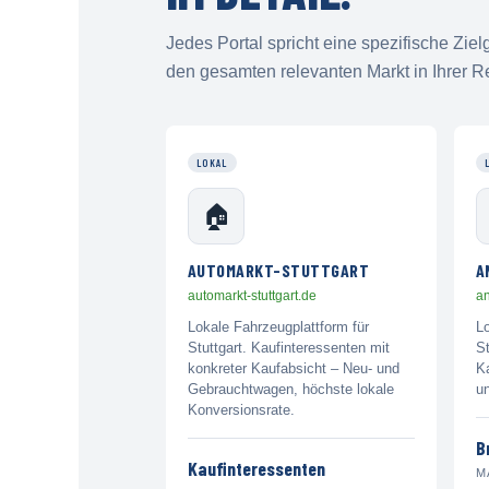
Jedes Portal spricht eine spezifische Zi
den gesamten relevanten Markt in Ihrer R
LOKAL
🏠
AUTOMARKT-STUTTGART
A
automarkt-stuttgart.de
an
Lokale Fahrzeugplattform für
L
Stuttgart. Kaufinteressenten mit
St
konkreter Kaufabsicht – Neu- und
Ka
Gebrauchtwagen, höchste lokale
u
Konversionsrate.
B
Kaufinteressenten
M