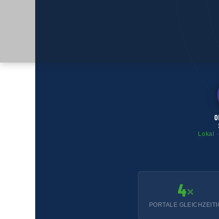
O
Lokal ·
4
×
PORTALE GLEICHZEITI