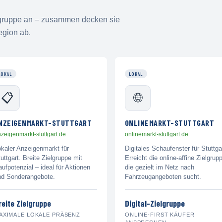
elgruppe an – zusammen decken sie
egion ab.
LOKAL
LOKAL
📋
🌐
NZEIGENMARKT-STUTTGART
ONLINEMARKT-STUTTGART
zeigenmarkt-stuttgart.de
onlinemarkt-stuttgart.de
okaler Anzeigenmarkt für
Digitales Schaufenster für Stuttga
uttgart. Breite Zielgruppe mit
Erreicht die online-affine Zielgrup
ufpotenzial – ideal für Aktionen
die gezielt im Netz nach
nd Sonderangebote.
Fahrzeugangeboten sucht.
reite Zielgruppe
Digital-Zielgruppe
AXIMALE LOKALE PRÄSENZ
ONLINE-FIRST KÄUFER