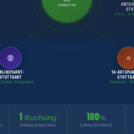
IHRE
ANZEI
PROMOTION
STU
Lokal · Br
🌐
⭐
NLINEMARKT-
1A-AUTOMA
STUTTGART
STUTTG
 Digital-Zielgruppe
National + R
1
100
Buchung
%
G
EINMALIG BUCHEN
LOKALER FOKUS