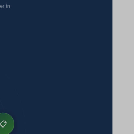
er in
📋