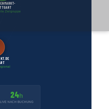
GENMARKT-
TTGART
eite Zielgruppe
RKT.DE
ART
egional
24
h
LIVE NACH BUCHUNG