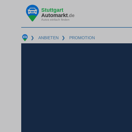
Stuttgart
Automarkt
.de
Autos einfach finden
❯
ANBIETEN
❯
PROMOTION