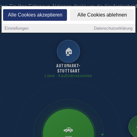
gen Sie Ihre Fahrzeug-Aktionen direkt vor die Kaufentscheid
Stuttgart – mit maximaler lokaler Sichtbarkeit über das 1A-
Alle Cookies akzeptieren
Alle Cookies ablehnen
Portalnetzwerk.
Einstellungen
Datenschutzerklärung
🏠
AUTOMARKT-
STUTTGART
Lokal · Kaufinteressenten
🚗