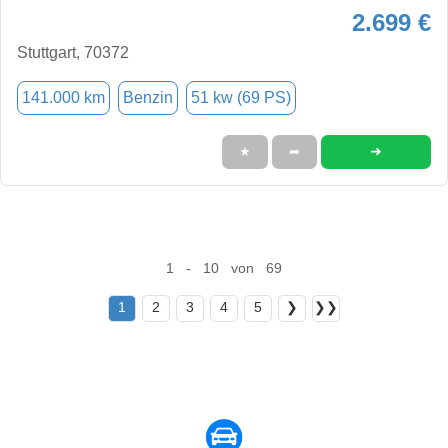
2.699 €
Stuttgart, 70372
141.000 km
Benzin
51 kw (69 PS)
➜
★
➦
1 - 10 von 69
1
2
3
4
5
❯
❯❯