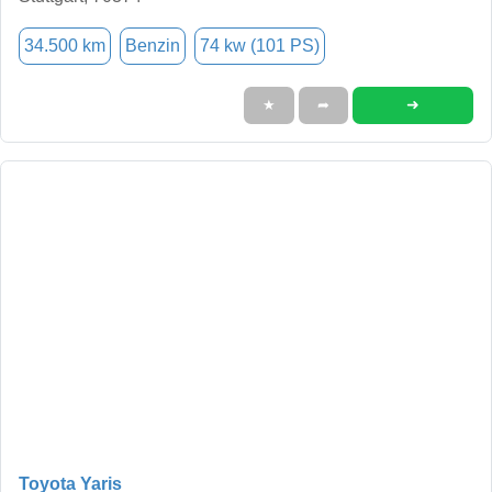
34.500 km
Benzin
74 kw (101 PS)
➜
★
➦
Toyota Yaris