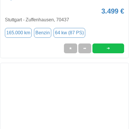
3.499 €
Stuttgart - Zuffenhausen, 70437
165.000 km
Benzin
64 kw (87 PS)
➜
★
➦