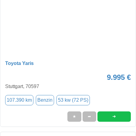
Toyota Yaris
9.995 €
Stuttgart, 70597
107.390 km
Benzin
53 kw (72 PS)
➜
★
➦