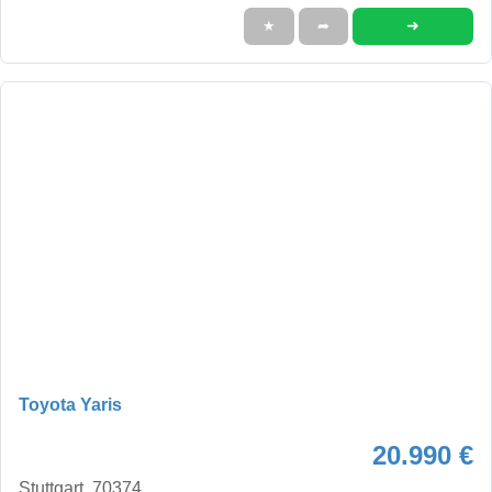
➜
★
➦
Toyota Yaris
20.990 €
Stuttgart, 70374