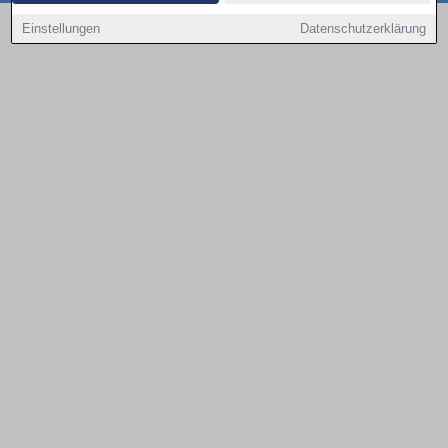
Copyright © 2000 - 2026 | 1A Infosysteme GmbH | Content by: 1a-sites-autos
Einstellungen
Datenschutzerklärung
08.08.2026