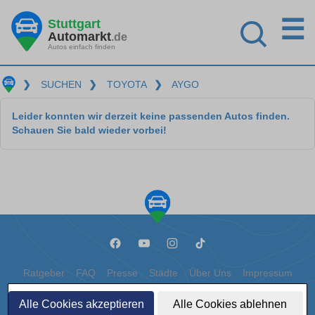
☰
Stuttgart
Automarkt
.de
Autos einfach finden
❯
SUCHEN
❯
TOYOTA
❯
AYGO
Leider konnten wir derzeit keine passenden Autos finden.
Schauen Sie bald wieder vorbei!
Ratgeber
FAQ
Presse
Städte
Über Uns
Impressum
Datenschutz
Cookies
Alle Cookies akzeptieren
Alle Cookies ablehnen