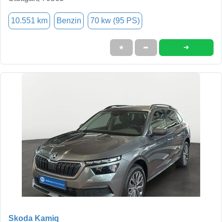
10.551 km
Benzin
70 kw (95 PS)
➜
★
➦
Skoda Kamiq