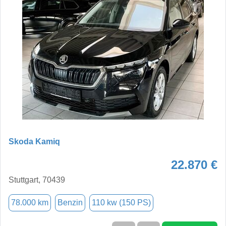
Skoda Kamiq
22.870 €
Stuttgart, 70439
78.000 km
Benzin
110 kw (150 PS)