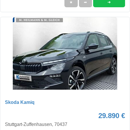
➜
★
➦
Skoda Kamiq
29.890 €
Stuttgart-Zuffenhausen, 70437