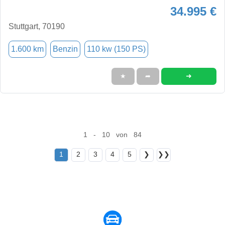
34.995 €
Stuttgart, 70190
1.600 km
Benzin
110 kw (150 PS)
➜
★
➦
1 - 10 von 84
1
2
3
4
5
❯
❯❯