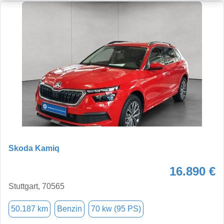
Skoda Kamiq
16.890 €
Stuttgart, 70565
50.187 km
Benzin
70 kw (95 PS)