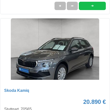
➜
★
➦
Skoda Kamiq
20.890 €
Stuttgart, 70565