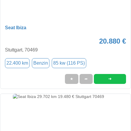
Seat Ibiza
20.880 €
Stuttgart, 70469
22.400 km
Benzin
85 kw (116 PS)
➜
★
➦