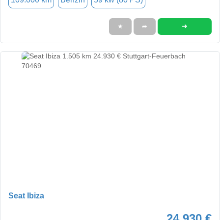
➜
★
➦
Seat Ibiza
24.930 €