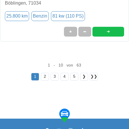
Böblingen, 71034
25.800 km
Benzin
81 kw (110 PS)
➜
★
➦
1 - 10 von 63
1
2
3
4
5
❯
❯❯