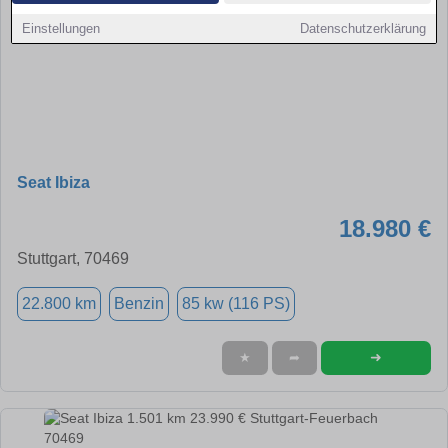
Einstellungen
Datenschutzerklärung
Seat Ibiza
18.980 €
Stuttgart, 70469
22.800 km
Benzin
85 kw (116 PS)
➜
★
➦