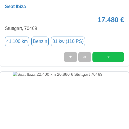
Seat Ibiza
17.480 €
Stuttgart, 70469
41.100 km
Benzin
81 kw (110 PS)
➜
★
➦