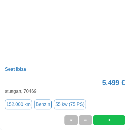
Seat Ibiza
5.499 €
stuttgart, 70469
152.000 km
Benzin
55 kw (75 PS)
➜
★
➦