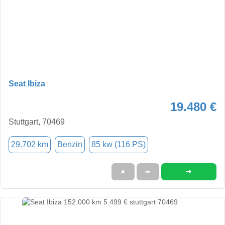
Seat Ibiza
19.480 €
Stuttgart, 70469
29.702 km
Benzin
85 kw (116 PS)
➜
★
➦