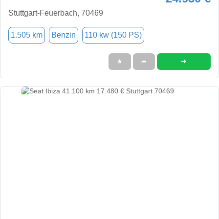
Stuttgart-Feuerbach, 70469
1.505 km
Benzin
110 kw (150 PS)
➜
★
➦