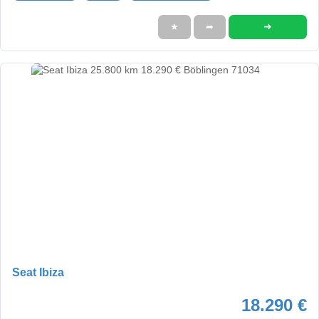
➜
★
➦
Seat Ibiza
18.290 €