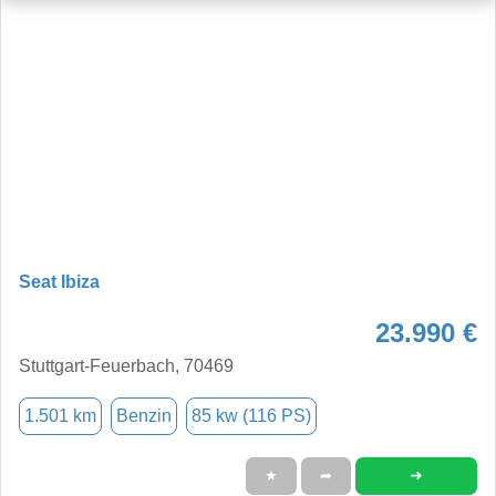
Seat Ibiza
23.990 €
Stuttgart-Feuerbach, 70469
1.501 km
Benzin
85 kw (116 PS)
➜
★
➦