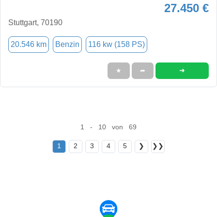
27.450 €
Stuttgart, 70190
20.546 km
Benzin
116 kw (158 PS)
➜
★
➦
1 - 10 von 69
1
2
3
4
5
❯
❯❯