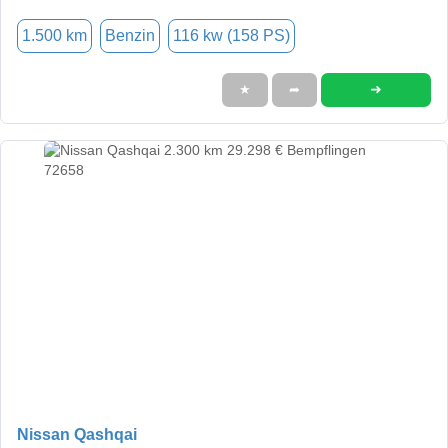
1.500 km
Benzin
116 kw (158 PS)
➜
★
➦
Nissan Qashqai