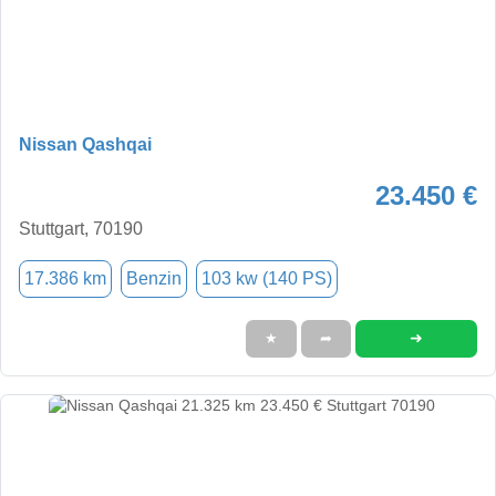
Nissan Qashqai
23.450 €
Stuttgart, 70190
17.386 km
Benzin
103 kw (140 PS)
➜
★
➦