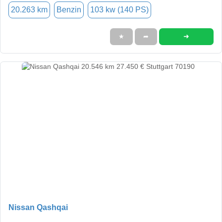
20.263 km
Benzin
103 kw (140 PS)
➜
★
➦
Nissan Qashqai