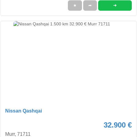
➜
★
➦
Nissan Qashqai
32.900 €
Murr, 71711