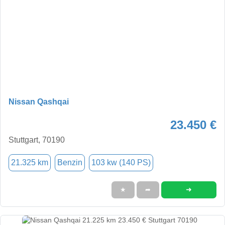
Nissan Qashqai
23.450 €
Stuttgart, 70190
21.325 km
Benzin
103 kw (140 PS)
➜
★
➦