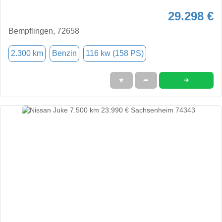
29.298 €
Bempflingen, 72658
2.300 km
Benzin
116 kw (158 PS)
➜
★
➦