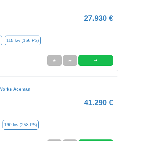
27.930 €
n
115 kw (156 PS)
➜
★
➦
 Works Aceman
41.290 €
190 kw (258 PS)