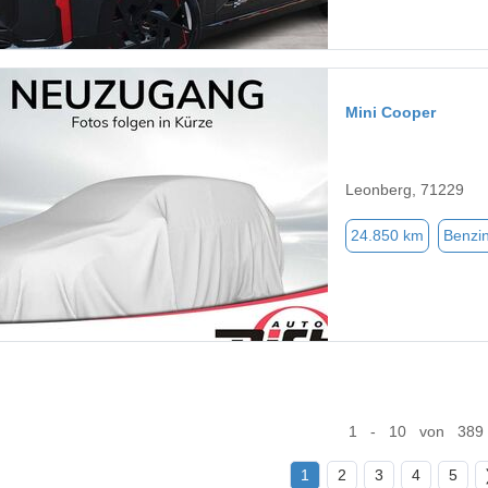
Mini Cooper
Leonberg, 71229
24.850 km
Benzi
1 - 10 von 389
1
2
3
4
5