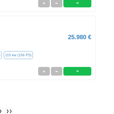
➜
★
➦
25.980 €
n
115 kw (156 PS)
➜
★
➦
❯
❯❯