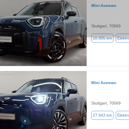
Mini Aceman
Stuttgart, 70569
10.905 km
Elektr
Mini Aceman
Stuttgart, 70569
27.943 km
Elektr