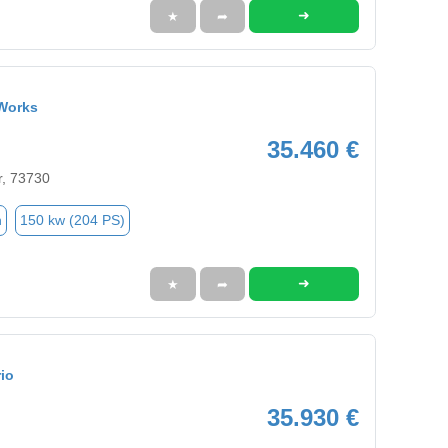
➜
★
➦
Works
35.460 €
r, 73730
n
150 kw (204 PS)
➜
★
➦
io
35.930 €