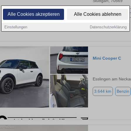
Stuttgart, 70569
20.259 km
Benzi
Alle Cookies akzeptieren
Alle Cookies ablehnen
Einstellungen
Datenschutzerklärung
Mini Cooper C
Esslingen am Necka
3.644 km
Benzin