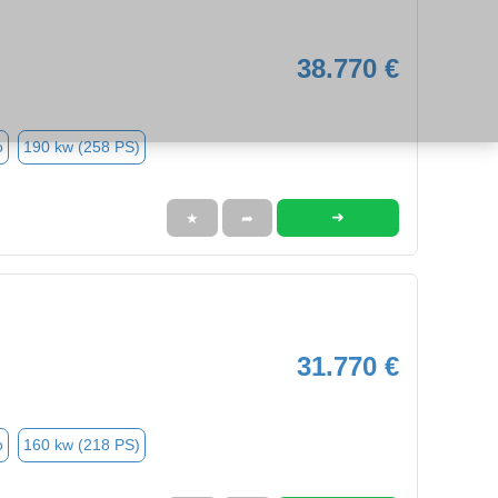
38.770 €
o
190 kw (258 PS)
➜
★
➦
31.770 €
o
160 kw (218 PS)