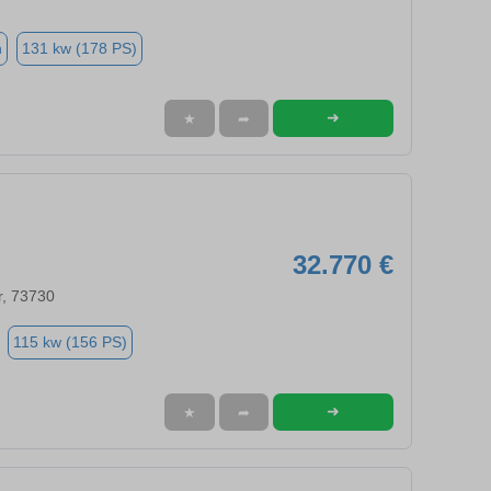
n
131 kw (178 PS)
➜
★
➦
32.770 €
r, 73730
115 kw (156 PS)
➜
★
➦