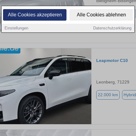
Bietigheim-Bissinge
2.500 km
Elektro
Alle Cookies akzeptieren
Alle Cookies ablehnen
Einstellungen
Datenschutzerklärung
Leapmotor C10
Leonberg, 71229
22.000 km
Hybrid