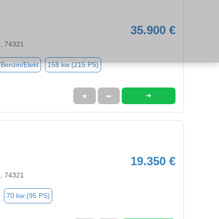
35.900 €
n, 74321
(Benzin/Elekt
158 kw (215 PS)
➜
★
➦
19.350 €
n, 74321
70 kw (95 PS)