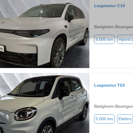
Leapmotor C10
Bietigheim-Bissinge
9.000 km
Hybrid 
Leapmotor T03
Bietigheim-Bissinge
5.000 km
Elektro