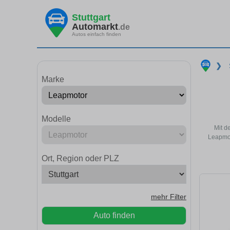
Stuttgart
Automarkt
.de
Autos einfach finden
❯
Marke
Modelle
Mit d
Leapmot
Ort, Region oder PLZ
mehr Filter
Auto finden