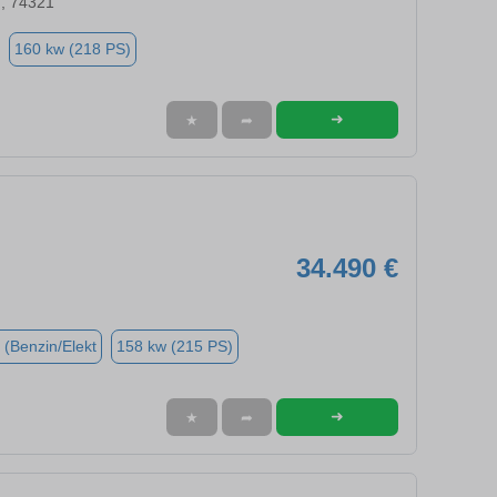
n, 74321
160 kw (218 PS)
➜
★
➦
34.490 €
 (Benzin/Elekt
158 kw (215 PS)
➜
★
➦