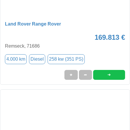
Land Rover Range Rover
169.813 €
Remseck, 71686
4.000 km
Diesel
258 kw (351 PS)
➜
★
➦