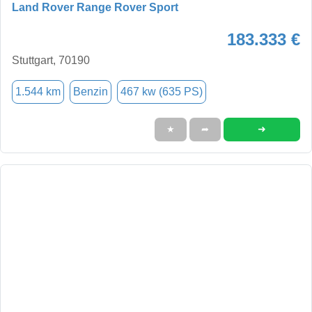
Land Rover Range Rover Sport
183.333 €
Stuttgart, 70190
1.544 km
Benzin
467 kw (635 PS)
➜
★
➦