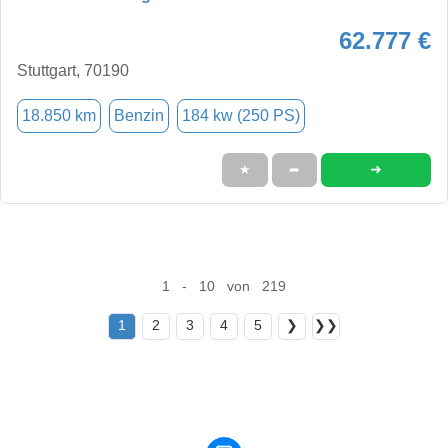
62.777 €
Stuttgart, 70190
18.850 km
Benzin
184 kw (250 PS)
➜
★
➦
1 - 10 von 219
1
2
3
4
5
❯
❯❯