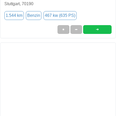
Stuttgart, 70190
1.544 km
Benzin
467 kw (635 PS)
➜
★
➦