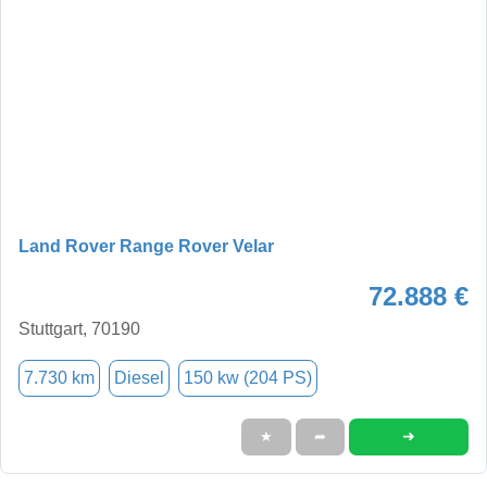
Land Rover Range Rover Velar
72.888 €
Stuttgart, 70190
7.730 km
Diesel
150 kw (204 PS)
➜
★
➦