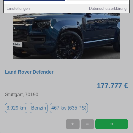
Einstellungen
Datenschutzerklärung
Land Rover Defender
177.777 €
Stuttgart, 70190
3.929 km
Benzin
467 kw (635 PS)
➜
★
➦