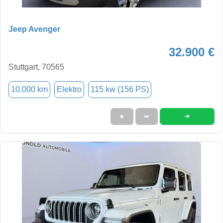
Jeep Avenger
32.900 €
Stuttgart, 70565
10.000 km
Elektro
115 kw (156 PS)
➜
★
➦