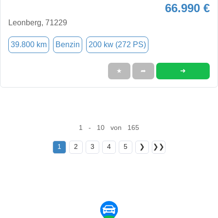
66.990 €
Leonberg, 71229
39.800 km
Benzin
200 kw (272 PS)
➜
★
➦
1 - 10 von 165
1
2
3
4
5
❯
❯❯