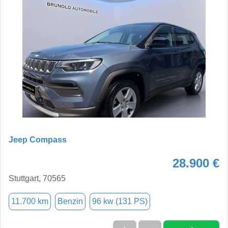
Jeep Compass
28.900 €
Stuttgart, 70565
11.700 km
Benzin
96 kw (131 PS)