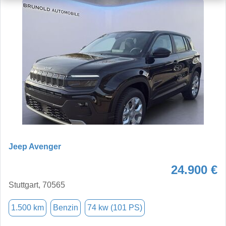
Jeep Avenger
24.900 €
Stuttgart, 70565
1.500 km
Benzin
74 kw (101 PS)