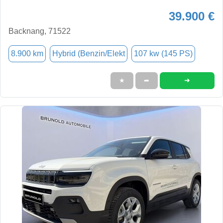
39.900 €
Backnang, 71522
8.900 km
Hybrid (Benzin/Elekt
107 kw (145 PS)
➜
★
➦