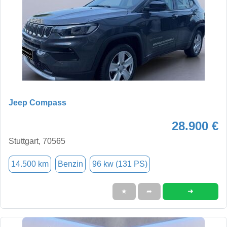
Jeep Compass
28.900 €
Stuttgart, 70565
14.500 km
Benzin
96 kw (131 PS)
➜
★
➦