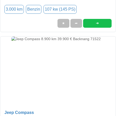
3.000 km
Benzin
107 kw (145 PS)
➜
★
➦
Jeep Compass