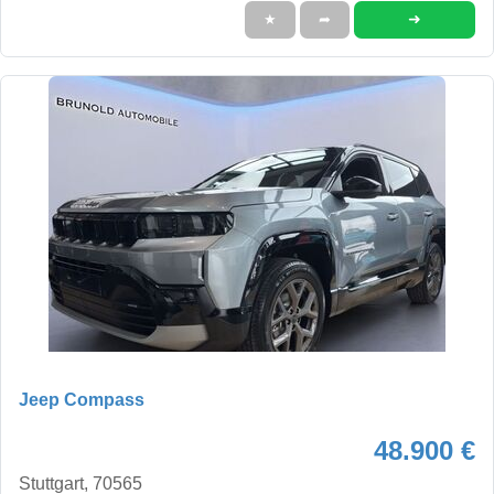
➜
★
➦
Jeep Compass
48.900 €
Stuttgart, 70565