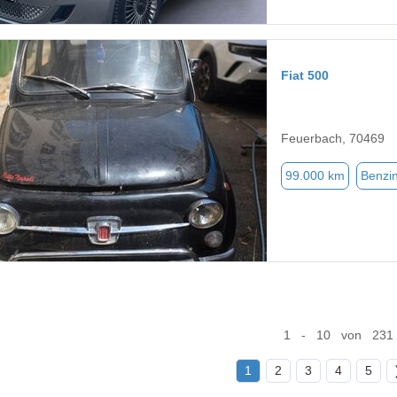
Fiat 500
Feuerbach, 70469
99.000 km
Benzi
1 - 10 von 231
1
2
3
4
5