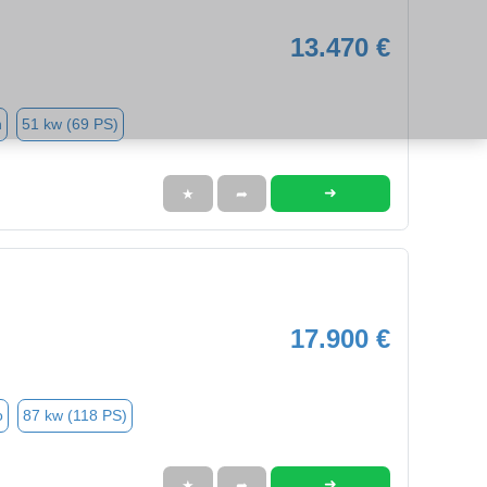
13.470 €
n
51 kw (69 PS)
➜
★
➦
17.900 €
o
87 kw (118 PS)
➜
★
➦