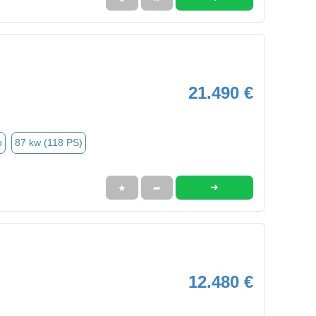
21.490 €
o
87 kw (118 PS)
➜
★
➦
12.480 €