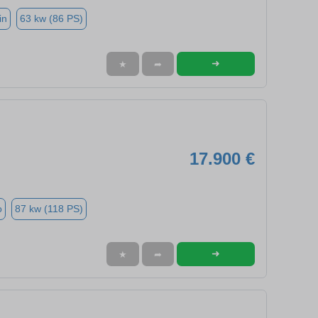
in
63 kw (86 PS)
➜
★
➦
17.900 €
o
87 kw (118 PS)
➜
★
➦