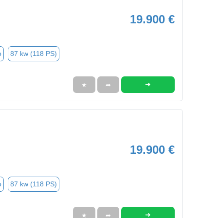
19.900 €
o
87 kw (118 PS)
➜
★
➦
19.900 €
o
87 kw (118 PS)
➜
★
➦