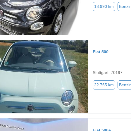
18.990 km
Benzi
Fiat 500
Stuttgart, 70197
22.765 km
Benzi
Fiat 500e