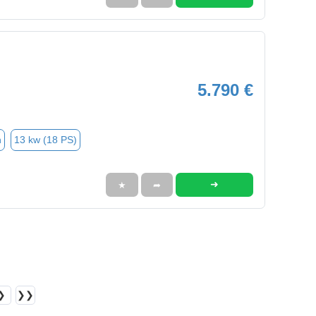
5.790 €
n
13 kw (18 PS)
➜
★
➦
❯
❯❯