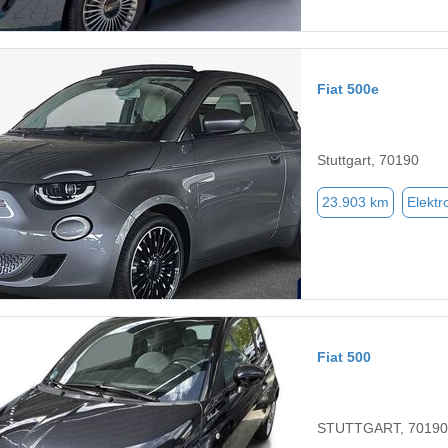
Fiat 500e
Stuttgart, 70190
23.903 km
Elektr
Fiat 500
STUTTGART, 70190