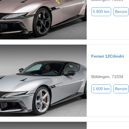
5.800 km
Benzin
Ferrari 12Cilindri
Böblingen, 71034
1.600 km
Benzin