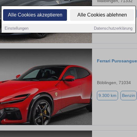
Waiblingen, 71332
4.500 km
Benzin
Alle Cookies akzeptieren
Alle Cookies ablehnen
Einstellungen
Datenschutzerklärung
Ferrari Purosangue
Böblingen, 71034
9.300 km
Benzin