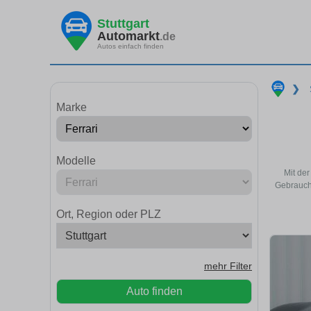
Stuttgart
Automarkt
.de
Autos einfach finden
❯
Marke
Modelle
Mit der
Gebraucht
Ort, Region oder PLZ
mehr Filter
Auto finden