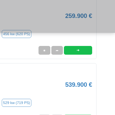
259.900 €
456 kw (620 PS)
➜
★
➦
539.900 €
529 kw (719 PS)