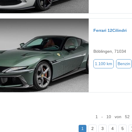
Ferrari 12Cilindri
Böblingen, 71034
1.100 km
Benzin
1 - 10 von 52
1
2
3
4
5