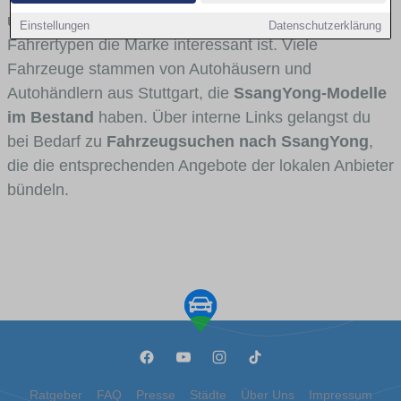
und Umlandverkehr zu sehen sind und für welche
Einstellungen
Datenschutzerklärung
Fahrertypen die Marke interessant ist. Viele
Fahrzeuge stammen von Autohäusern und
Autohändlern aus Stuttgart, die
SsangYong-Modelle
im Bestand
haben. Über interne Links gelangst du
bei Bedarf zu
Fahrzeugsuchen nach SsangYong
,
die die entsprechenden Angebote der lokalen Anbieter
bündeln.
Ratgeber
FAQ
Presse
Städte
Über Uns
Impressum