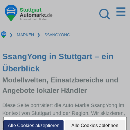
☰
Stuttgart
Automarkt
.de
Autos einfach finden
❯
MARKEN
❯
SSANGYONG
SsangYong in Stuttgart – ein
Überblick
Modellwelten, Einsatzbereiche und
Angebote lokaler Händler
Diese Seite porträtiert die Auto-Marke SsangYong im
Kontext von Stuttgart und der Region. Wir skizzieren,
in welchen Fahrzeugklassen SsangYong stark
Alle Cookies akzeptieren
Alle Cookies ablehnen
vertreten ist, welche Modellreihen häufig im Stadt-