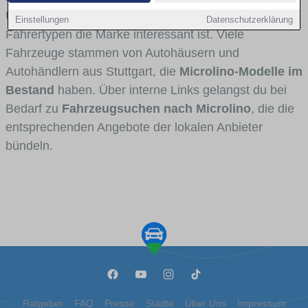
Umlandverkehr zu sehen sind und für welche
Einstellungen
Datenschutzerklärung
Fahrertypen die Marke interessant ist. Viele
Fahrzeuge stammen von Autohäusern und
Autohändlern aus Stuttgart, die
Microlino-Modelle im
Bestand
haben. Über interne Links gelangst du bei
Bedarf zu
Fahrzeugsuchen nach Microlino
, die die
entsprechenden Angebote der lokalen Anbieter
bündeln.
Ratgeber
FAQ
Presse
Städte
Über Uns
Impressum