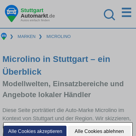
☰
Stuttgart
Automarkt
.de
Autos einfach finden
❯
MARKEN
❯
MICROLINO
Microlino in Stuttgart – ein
Überblick
Modellwelten, Einsatzbereiche und
Angebote lokaler Händler
Diese Seite porträtiert die Auto-Marke Microlino im
Kontext von Stuttgart und der Region. Wir skizzieren,
in welchen Fahrzeugklassen Microlino stark vertreten
Alle Cookies akzeptieren
Alle Cookies ablehnen
ist, welche Modellreihen häufig im Stadt- und