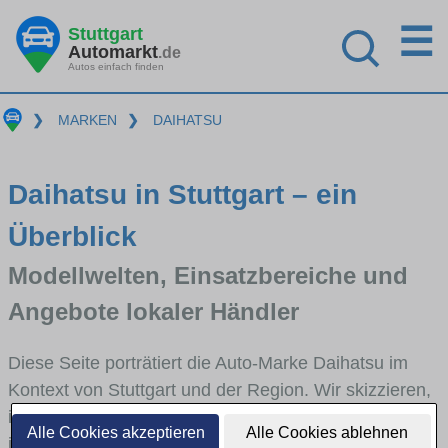
☰
Stuttgart
Automarkt
.de
Autos einfach finden
❯
MARKEN
❯
DAIHATSU
Daihatsu in Stuttgart – ein
Überblick
Modellwelten, Einsatzbereiche und
Angebote lokaler Händler
Diese Seite porträtiert die Auto-Marke Daihatsu im
Kontext von Stuttgart und der Region. Wir skizzieren,
in welchen Fahrzeugklassen Daihatsu stark vertreten
Alle Cookies akzeptieren
Alle Cookies ablehnen
ist, welche Modellreihen häufig im Stadt- und