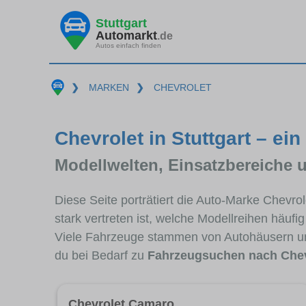
Stuttgart
Automarkt
.de
Autos einfach finden
❯
MARKEN
❯
CHEVROLET
Chevrolet in Stuttgart – ein
Modellwelten, Einsatzbereiche 
Diese Seite porträtiert die Auto-Marke Chevro
stark vertreten ist, welche Modellreihen häuf
Viele Fahrzeuge stammen von Autohäusern un
du bei Bedarf zu
Fahrzeugsuchen nach Chev
Chevrolet Camaro