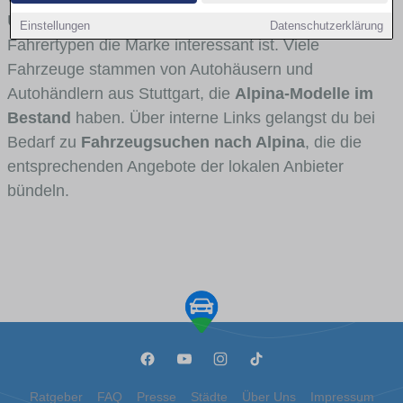
Umlandverkehr zu sehen sind und für welche
Einstellungen
Datenschutzerklärung
Fahrertypen die Marke interessant ist. Viele
Fahrzeuge stammen von Autohäusern und
Autohändlern aus Stuttgart, die
Alpina-Modelle im
Bestand
haben. Über interne Links gelangst du bei
Bedarf zu
Fahrzeugsuchen nach Alpina
, die die
entsprechenden Angebote der lokalen Anbieter
bündeln.
Ratgeber
FAQ
Presse
Städte
Über Uns
Impressum