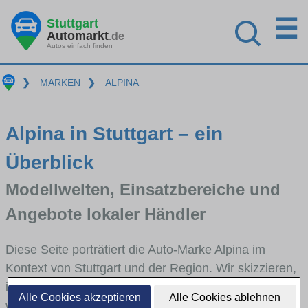
☰
Stuttgart
Automarkt
.de
Autos einfach finden
❯
MARKEN
❯
ALPINA
Alpina in Stuttgart – ein
Überblick
Modellwelten, Einsatzbereiche und
Angebote lokaler Händler
Diese Seite porträtiert die Auto-Marke Alpina im
Kontext von Stuttgart und der Region. Wir skizzieren,
in welchen Fahrzeugklassen Alpina stark vertreten ist,
Alle Cookies akzeptieren
Alle Cookies ablehnen
welche Modellreihen häufig im Stadt- und