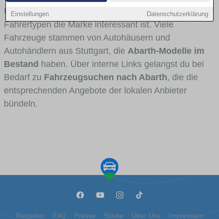
Umlandverkehr zu sehen sind und für welche
Einstellungen
Datenschutzerklärung
Fahrertypen die Marke interessant ist. Viele
Fahrzeuge stammen von Autohäusern und
Autohändlern aus Stuttgart, die
Abarth-Modelle im
Bestand
haben. Über interne Links gelangst du bei
Bedarf zu
Fahrzeugsuchen nach Abarth
, die die
entsprechenden Angebote der lokalen Anbieter
bündeln.
Ratgeber
FAQ
Presse
Städte
Über Uns
Impressum