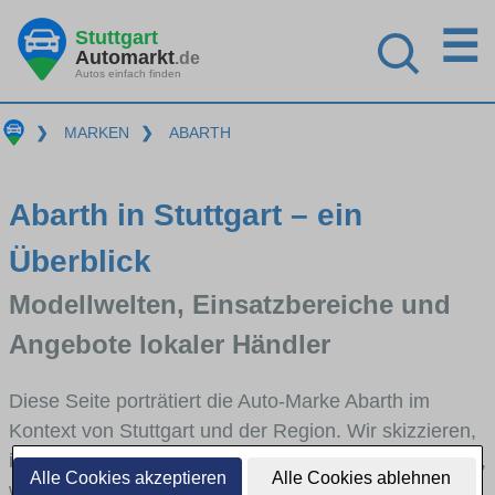
☰
Stuttgart
Automarkt
.de
Autos einfach finden
❯
MARKEN
❯
ABARTH
Abarth in Stuttgart – ein
Überblick
Modellwelten, Einsatzbereiche und
Angebote lokaler Händler
Diese Seite porträtiert die Auto-Marke Abarth im
Kontext von Stuttgart und der Region. Wir skizzieren,
in welchen Fahrzeugklassen Abarth stark vertreten ist,
Alle Cookies akzeptieren
Alle Cookies ablehnen
welche Modellreihen häufig im Stadt- und